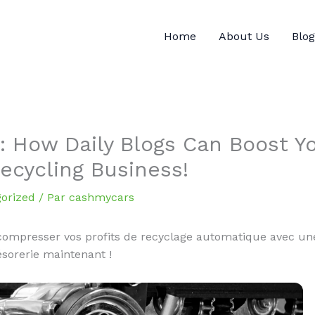
Home
About Us
Blog
s: How Daily Blogs Can Boost Y
ecycling Business!
orized
/ Par
cashmycars
ocompresser vos profits de recyclage automatique avec une
ésorerie maintenant !