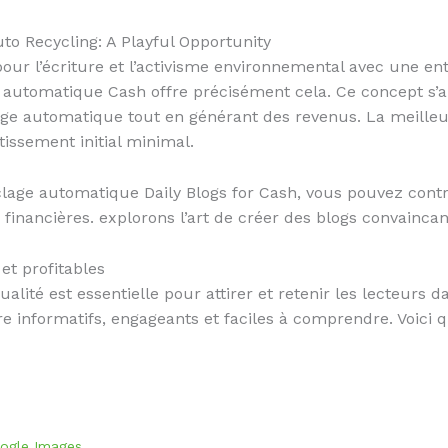
uto Recycling: A Playful Opportunity
ur l’écriture et l’activisme environnemental avec une en
 automatique Cash offre précisément cela. Ce concept s’ar
age automatique tout en générant des revenus. La meille
stissement initial minimal.
lage automatique Daily Blogs for Cash, vous pouvez contri
s financières. explorons l’art de créer des blogs convainca
 et profitables
lité est essentielle pour attirer et retenir les lecteurs 
re informatifs, engageants et faciles à comprendre. Voici 
ogle Images