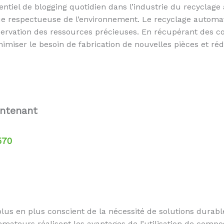
ntiel de blogging quotidien dans l’industrie du recyclage a
que respectueuse de l’environnement. Le recyclage automat
servation des ressources précieuses. En récupérant des co
nimiser le besoin de fabrication de nouvelles pièces et r
intenant
570
us en plus conscient de la nécessité de solutions durabl
teurs réalisent les avantages de l’utilisation de compos