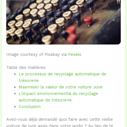
Image courtesy of Pixabay via
Pexels
Table des matières
Le processus de recyclage automatique de
trésorerie
Maximiser la valeur de votre voiture Junk
L’impact environnemental du recyclage
automatique de trésorerie
Conclusion
Avez-vous déjà demandé quoi faire avec cette vieille
voiture de junk assis dans votre jardin ? Au lieu de le