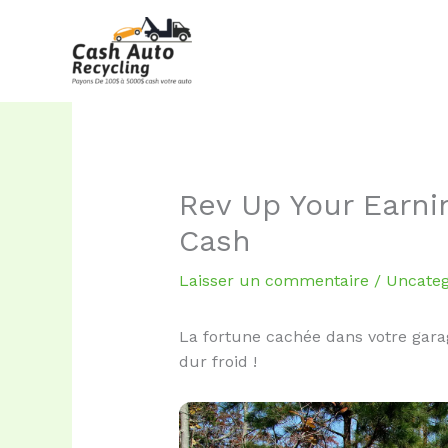
Aller
au
contenu
Rev Up Your Earni
Cash
Laisser un commentaire
/
Uncateg
La fortune cachée dans votre gara
dur froid !