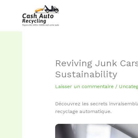
Aller
au
contenu
Reviving Junk Car
Sustainability
Laisser un commentaire
/
Uncateg
Découvrez les secrets invraisembla
recyclage automatique.