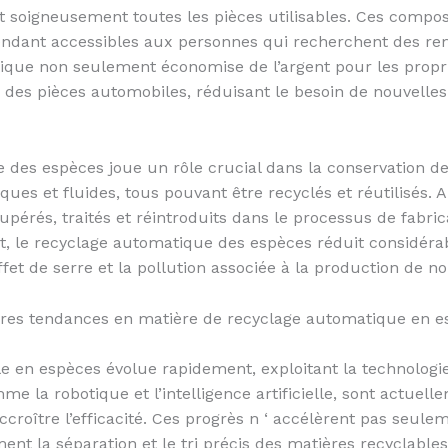
t soigneusement toutes les pièces utilisables. Ces comp
rendant accessibles aux personnes qui recherchent des 
tique non seulement économise de l’argent pour les proprié
 des pièces automobiles, réduisant le besoin de nouvelles
 des espèces joue un rôle crucial dans la conservation de
ues et fluides, tous pouvant être recyclés et réutilisés. 
pérés, traités et réintroduits dans le processus de fabr
nt, le recyclage automatique des espèces réduit considé
effet de serre et la pollution associée à la production de
ières tendances en matière de recyclage automatique en 
e en espèces évolue rapidement, exploitant la technologi
e la robotique et l’intelligence artificielle, sont actuelle
roître l’efficacité. Ces progrès n ‘ accélèrent pas seul
ent la séparation et le tri précis des matières recyclables