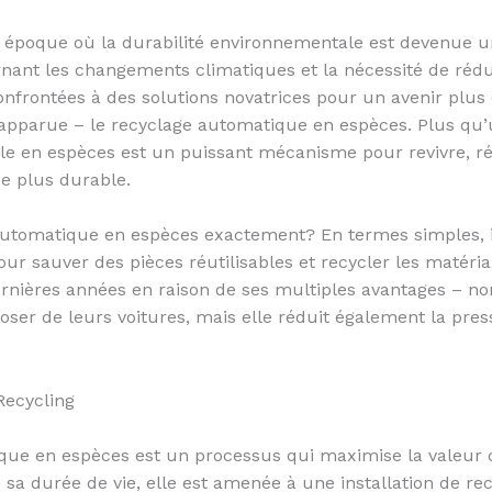
 époque où la durabilité environnementale est devenue un
nant les changements climatiques et la nécessité de rédui
nfrontées à des solutions novatrices pour un avenir plus 
t apparue – le recyclage automatique en espèces. Plus qu
ile en espèces est un puissant mécanisme pour revivre, réut
e plus durable.
 automatique en espèces exactement? En termes simples, 
ur sauver des pièces réutilisables et recycler les matéria
rnières années en raison de ses multiples avantages – n
poser de leurs voitures, mais elle réduit également la pre
Recycling
que en espèces est un processus qui maximise la valeur de
e sa durée de vie, elle est amenée à une installation de re