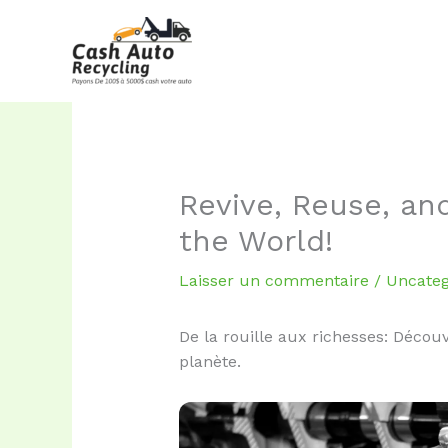
Aller
au
contenu
Revive, Reuse, an
the World!
Laisser un commentaire
/
Uncateg
De la rouille aux richesses: Décou
planète.