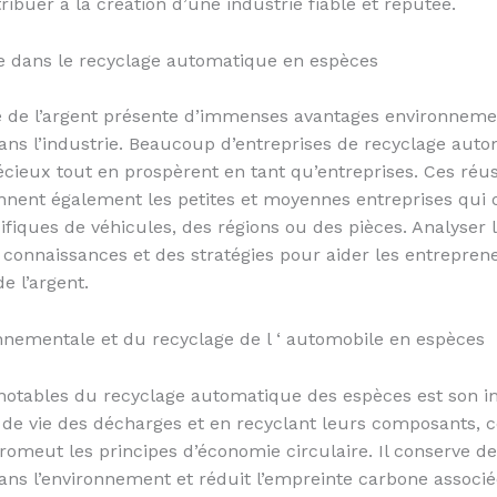
ribuer à la création d’une industrie fiable et réputée.
ite dans le recyclage automatique en espèces
 de l’argent présente d’immenses avantages environnemen
ans l’industrie. Beaucoup d’entreprises de recyclage autom
cieux tout en prospèrent en tant qu’entreprises. Ces réus
nent également les petites et moyennes entreprises qui o
fiques de véhicules, des régions ou des pièces. Analyser l
 connaissances et des stratégies pour aider les entrepren
e l’argent.
ronnementale et du recyclage de l ‘ automobile en espèces
 notables du recyclage automatique des espèces est son im
 de vie des décharges et en recyclant leurs composants, ce
romeut les principes d’économie circulaire. Il conserve d
ans l’environnement et réduit l’empreinte carbone associé