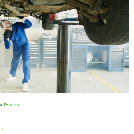
ia
Pexels
ng