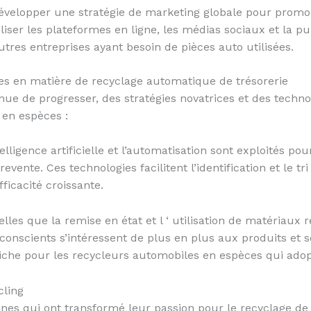
évelopper une stratégie de marketing globale pour promou
ser les plateformes en ligne, les médias sociaux et la publ
autres entreprises ayant besoin de pièces auto utilisées.
ces en matière de recyclage automatique de trésorerie
ue de progresser, des stratégies novatrices et des technol
 en espèces :
elligence artificielle et l’automatisation sont exploités po
vente. Ces technologies facilitent l’identification et le tr
fficacité croissante.
lles que la remise en état et l ‘ utilisation de matériaux
onscients s’intéressent de plus en plus aux produits et ser
niche pour les recycleurs automobiles en espèces qui adop
cling
nnes qui ont transformé leur passion pour le recyclage de