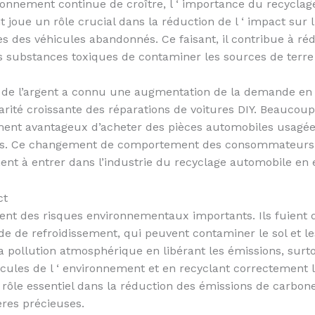
ironnement continue de croître, l ‘ importance du recycla
 joue un rôle crucial dans la réduction de l ‘ impact sur 
les des véhicules abandonnés. Ce faisant, il contribue à 
 substances toxiques de contaminer les sources de terre 
 de l’argent a connu une augmentation de la demande en r
rité croissante des réparations de voitures DIY. Beaucoup 
ent avantageux d’acheter des pièces automobiles usagée
s. Ce changement de comportement des consommateurs a
ent à entrer dans l’industrie du recyclage automobile en 
ct
nt des risques environnementaux importants. Ils fuient de
uide de refroidissement, qui peuvent contaminer le sol et l
 pollution atmosphérique en libérant les émissions, surto
icules de l ‘ environnement et en recyclant correctement l
ôle essentiel dans la réduction des émissions de carbone 
res précieuses.